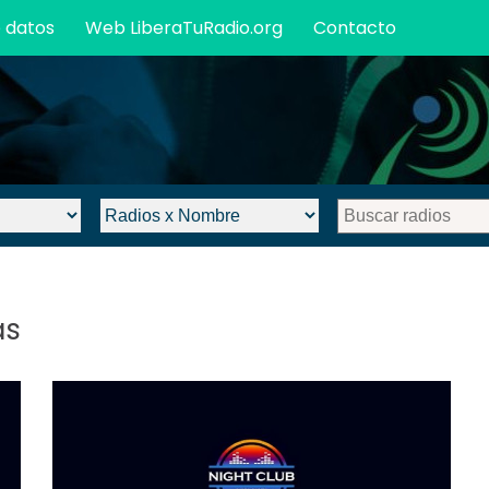
 datos
Web LiberaTuRadio.org
Contacto
omunitarias y Software Libre
as