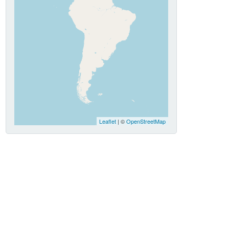
Leaflet
| ©
OpenStreetMap