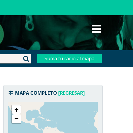
Menú
principal
para
escritorio
Suma tu radio al mapa
MAPA COMPLETO
[REGRESAR]
+
−